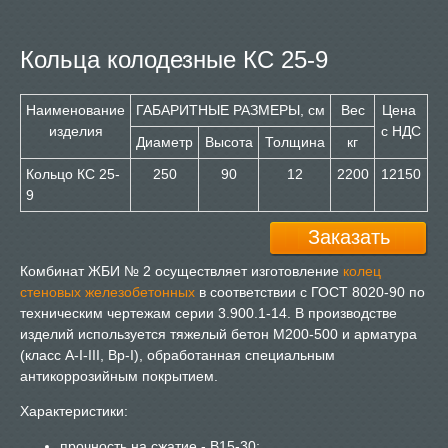
Кольца колодезные КС 25-9
Наименование
ГАБАРИТНЫЕ РАЗМЕРЫ, см
Вес
Цена
изделия
с НДС
Диаметр
Высота
Толщина
кг
Кольцо КС 25-
250
90
12
2200
12150
9
Заказать
Комбинат ЖБИ № 2 осуществляет изготовление
колец
стеновых железобетонных
в соответствии с ГОСТ 8020-90 по
техническим чертежам серии 3.900.1-14. В производстве
изделий используется тяжелый бетон М200-500 и арматура
(класс А-I-III, Вр-I), обработанная специальным
антикоррозийным покрытием.
Характеристики:
прочность на сжатие - В15-30;